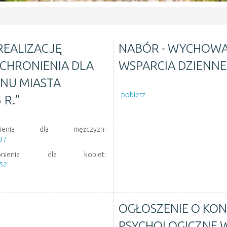
REALIZACJĘ
NABÓR - WYCHOW
 SCHRONIENIA DLA
WSPARCIA DZIENN
NU MIASTA
pobierz
 R.”
nienia dla mężczyzn:
437
onienia dla kobiet:
552
OGŁOSZENIE O KONK
PSYCHOLOGICZNE 