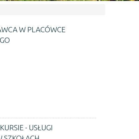
AWCA W PLACÓWCE
EGO
URSIE - USŁUGI
W SZKOŁACH