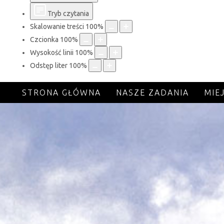
Tryb czytania
Skalowanie treści
100
%
Czcionka
100
%
Wysokość linii
100
%
MIEJSKI OŚRODEK
Odstęp liter
100
%
POMOCY SPOŁECZNE
STRONA GŁÓWNA
NASZE ZADANIA
MIE
w Szklarskiej Porębie