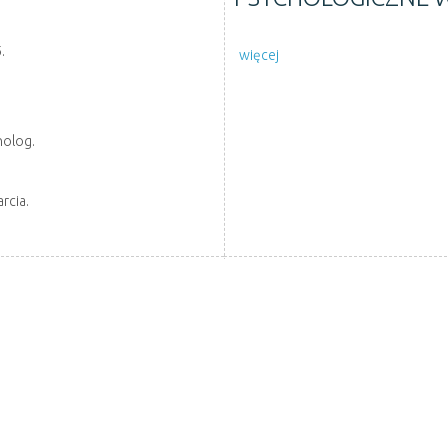
.
więcej
holog.
rcia.
ANIE POSIŁKÓW
NABÓR NA WOLNE 
SKIEGO OŚRODKA
ADMINISTRATOR F
KU 2025
ALIMENTACYJNEGO
pobierz
- nabór na wolne stanowi
pobierz
- kwestionariusz osobowy
Regulaminu udzielania zamówień