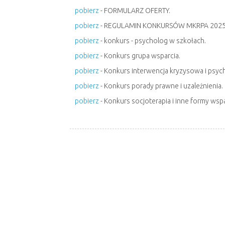
pobierz
- FORMULARZ OFERTY.
pobierz
- REGULAMIN KONKURSÓW MKRPA 2025
pobierz
- konkurs - psycholog w szkołach.
pobierz
- Konkurs grupa wsparcia.
pobierz
- Konkurs interwencja kryzysowa i psyc
pobierz
- Konkurs porady prawne i uzależnienia.
pobierz
- Konkurs socjoterapia i inne formy wspa
PRZYGOTOWANIE I WYDAW
DLA PODOPIECZNYCH MIEJ
POMOCY SPOŁECZNEJ W RO
pobierz
- ZAPYTANIE OFERTOWE POSIŁKI
pobierz
- FORMULARZ OFERTY - Załącznik 4 do 