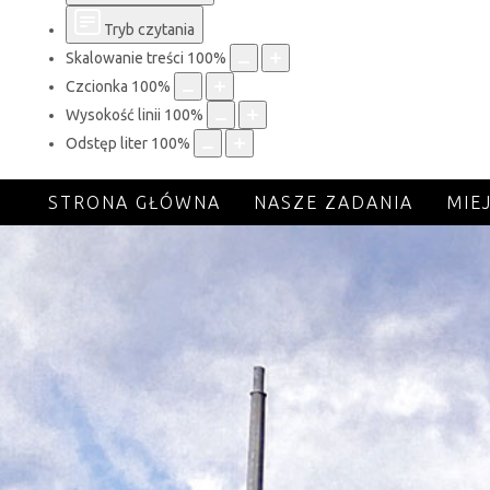
Tryb czytania
Skalowanie treści
100
%
Czcionka
100
%
Wysokość linii
100
%
Odstęp liter
100
%
STRONA GŁÓWNA
NASZE ZADANIA
MIE