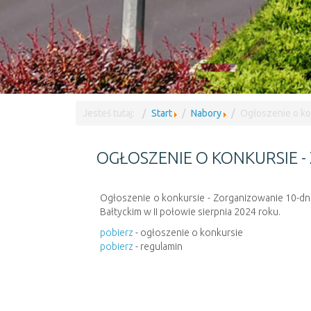
Jesteś tutaj:
Start
Nabory
Ogłoszenie o ko
OGŁOSZENIE O KONKURSIE 
Ogłoszenie o konkursie - Zorganizowanie 10-dnio
Bałtyckim w II połowie sierpnia 2024 roku.
pobierz
- ogłoszenie o konkursie
pobierz
- regulamin
pobierz
- protokół
Poprzedni artykuł