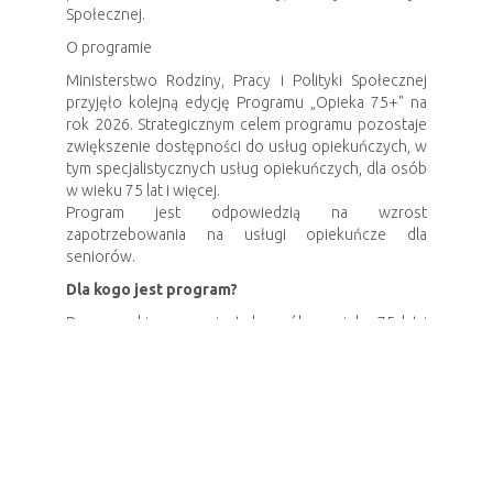
Społecznej.
O programie
Ministerstwo Rodziny, Pracy i Polityki Społecznej
przyjęło kolejną edycję Programu „Opieka 75+" na
rok 2026. Strategicznym celem programu pozostaje
zwiększenie dostępności do usług opiekuńczych, w
tym specjalistycznych usług opiekuńczych, dla osób
w wieku 75 lat i więcej.
Program jest odpowiedzią na wzrost
zapotrzebowania na usługi opiekuńcze dla
seniorów.
Dla kogo jest program?
Program skierowany jest do osób w wieku 75 lat i
więcej, które są:
Osobami samotnymi,
Osobami samotnie gospodarującymi,
Osobami pozostającymi w rodzinie.
W ramach Programu można objąć pomocą osoby w