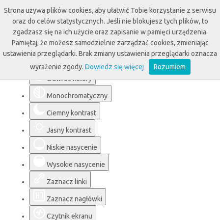
Strona używa plików cookies, aby ułatwić Tobie korzystanie z serwisu
oraz do celów statystycznych. Jeśli nie blokujesz tych plików, to
zgadzasz się na ich użycie oraz zapisanie w pamięci urządzenia.
Pamiętaj, że możesz samodzielnie zarządzać cookies, zmieniając
Ułatwienia dostępu
ustawienia przeglądarki. Brak zmiany ustawienia przeglądarki oznacza
wyrażenie zgody.
Dowiedz się więcej
Rozumiem
Odwróć kolory
Monochromatyczny
Ciemny kontrast
Jasny kontrast
Niskie nasycenie
Wysokie nasycenie
Zaznacz linki
Zaznacz nagłówki
Czytnik ekranu