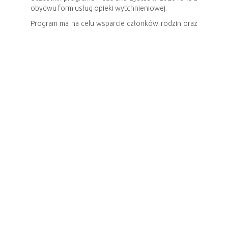
obydwu form usług opieki wytchnieniowej.
Program ma na celu wsparcie członków rodzin oraz
opiekunów, którzy na co dzień sprawują
bezpośrednią opiekę nad:
dziećmi w wieku od 2 do 16 lat posiadającymi
orzeczenie o niepełnosprawności;
osobami z niepełnosprawnością posiadającymi:
orzeczenie o znacznym stopniu
niepełnosprawności,
lub
orzeczenie traktowane na równi z orzeczeniem
o znacznym stopniu niepełnosprawności –
zgodnie z art. 5 i art. 62 ustawy z dnia 27 sierpnia
1997 r. o rehabilitacji zawodowej i społecznej oraz
zatrudnianiu osób niepełnosprawnych (Dz. U. z
2024 r. poz. 44, z późn. zm.).
Więcej o programie – edycja 2026 -
link
Karta zgłoszeniowa -
pobierz