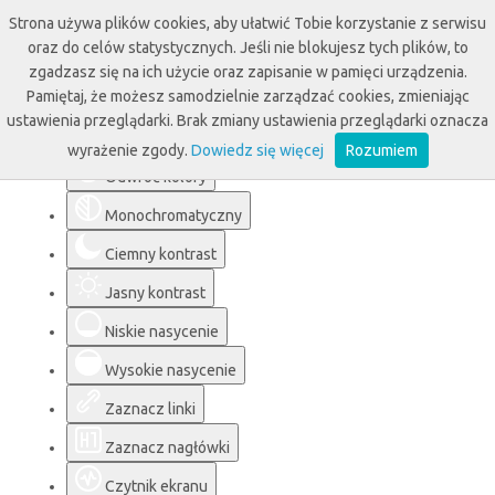
Strona używa plików cookies, aby ułatwić Tobie korzystanie z serwisu
oraz do celów statystycznych. Jeśli nie blokujesz tych plików, to
zgadzasz się na ich użycie oraz zapisanie w pamięci urządzenia.
Pamiętaj, że możesz samodzielnie zarządzać cookies, zmieniając
Ułatwienia dostępu
ustawienia przeglądarki. Brak zmiany ustawienia przeglądarki oznacza
wyrażenie zgody.
Dowiedz się więcej
Rozumiem
Odwróć kolory
Monochromatyczny
Ciemny kontrast
Jasny kontrast
Niskie nasycenie
Wysokie nasycenie
Zaznacz linki
Zaznacz nagłówki
Czytnik ekranu