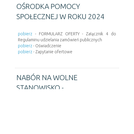
OŚRODKA POMOCY
SPOŁECZNEJ W ROKU 2024
pobierz
- FORMULARZ OFERTY - Załącznik 4 do
Regulaminu udzielania zamówień publicznych
pobierz
- Oświadczenie
pobierz
- Zapytanie ofertowe
NABÓR NA WOLNE
STANOWISKO -
ADMINISTRATOR FUNDUSZU
ALIMENTACYJNEGO
pobierz
- nabór na wolne stanowisko - administrator
funduszu alimentacyjnego.