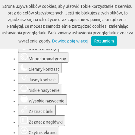
Strona używa plików cookies, aby ułatwić Tobie korzystanie z serwisu
oraz do celów statystycznych. Jeśli nie blokujesz tych plików, to
zgadzasz się na ich użycie oraz zapisanie w pamięci urządzenia.
Pamiętaj, że możesz samodzielnie zarządzać cookies, zmieniając
Ułatwienia dostępu
ustawienia przeglądarki. Brak zmiany ustawienia przeglądarki oznacza
wyrażenie zgody.
Dowiedz się więcej
Rozumiem
Odwróć kolory
Monochromatyczny
Ciemny kontrast
Jasny kontrast
Niskie nasycenie
Wysokie nasycenie
Zaznacz linki
Zaznacz nagłówki
Czytnik ekranu