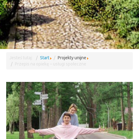
Jesteś tutaj:
Start
Projekty unijne
Przepis na opiekę – usługi społeczne