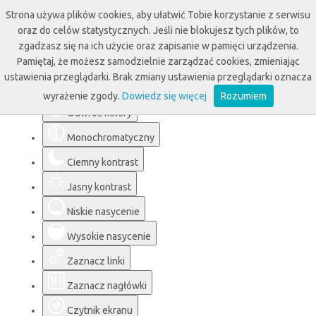
Strona używa plików cookies, aby ułatwić Tobie korzystanie z serwisu
oraz do celów statystycznych. Jeśli nie blokujesz tych plików, to
zgadzasz się na ich użycie oraz zapisanie w pamięci urządzenia.
Pamiętaj, że możesz samodzielnie zarządzać cookies, zmieniając
Ułatwienia dostępu
ustawienia przeglądarki. Brak zmiany ustawienia przeglądarki oznacza
wyrażenie zgody.
Dowiedz się więcej
Rozumiem
Odwróć kolory
Monochromatyczny
Ciemny kontrast
Jasny kontrast
Niskie nasycenie
Wysokie nasycenie
Zaznacz linki
Zaznacz nagłówki
Czytnik ekranu