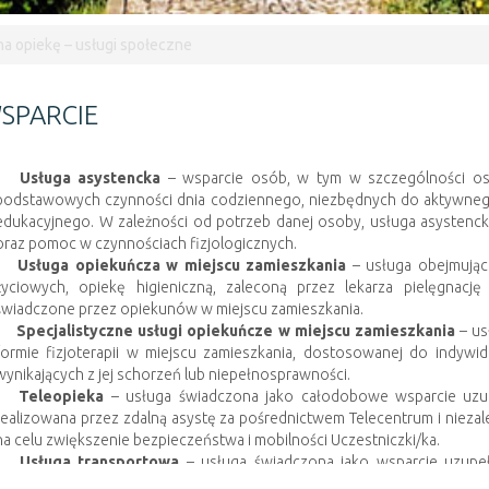
na opiekę – usługi społeczne
SPARCIE
Usługa asystencka
– wsparcie osób, w tym w szczególności os
podstawowych czynności dnia codziennego, niezbędnych do aktywne
edukacyjnego. W zależności od potrzeb danej osoby, usługa asystenc
oraz pomoc w czynnościach fizjologicznych.
Usługa opiekuńcza w miejscu zamieszkania
– usługa obejmując
życiowych, opiekę higieniczną, zaleconą przez lekarza pielęgnac
świadczone przez opiekunów w miejscu zamieszkania.
Specjalistyczne usługi opiekuńcze w miejscu zamieszkania
– us
formie fizjoterapii w miejscu zamieszkania, dostosowanej do indywi
wynikających z jej schorzeń lub niepełnosprawności.
Teleopieka
– usługa świadczona jako całodobowe wsparcie uzup
realizowana przez zdalną asystę za pośrednictwem Telecentrum i nieza
na celu zwiększenie bezpieczeństwa i mobilności Uczestniczki/ka.
Usługa transportowa
– usługa świadczona jako wsparcie uzupeł
terenie Szklarskiej Poręby, do i z miejsca zamieszkania w celu zał