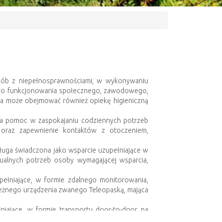
ób z niepełnosprawnościami, w wykonywaniu
go funkcjonowania społecznego, zawodowego,
ka może obejmować również opiekę higieniczną
a pomoc w zaspokajaniu codziennych potrzeb
ję oraz zapewnienie kontaktów z otoczeniem,
ługa świadczona jako wsparcie uzupełniające w
dualnych potrzeb osoby wymagającej wsparcia,
ełniające, w formie zdalnego monitorowania,
leżnego urządzenia zwanego Teleopaską, mająca
niające, w formie transportu door-to-door na
atwienia codziennych spraw osoby wymagającej