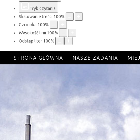
Tryb czytania
Skalowanie treści
100
%
Czcionka
100
%
Wysokość linii
100
%
Odstęp liter
100
%
STRONA GŁÓWNA
NASZE ZADANIA
MIE