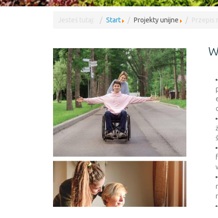
Jesteś tutaj:
Start
Projekty unijne
Przepis 
W