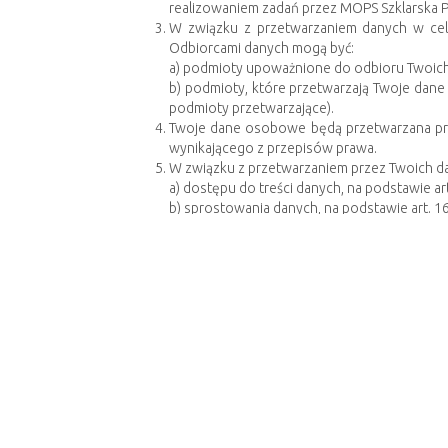
realizowaniem zadań przez MOPS Szklarska Por
W związku z przetwarzaniem danych w ce
Odbiorcami danych mogą być:
a) podmioty upoważnione do odbioru Twoic
b) podmioty, które przetwarzają Twoje dan
podmioty przetwarzające).
Twoje dane osobowe będą przetwarzana prze
wynikającego z przepisów prawa.
W związku z przetwarzaniem przez Twoich d
a) dostępu do treści danych, na podstawie ar
b) sprostowania danych, na podstawie art. 1
c) usunięcia danych, na podstawie art. 17 Ro
d) ograniczenia przetwarzania danych, na po
e) wniesienia sprzeciwu wobec przetwarzani
W przypadku, w którym przetwarzanie Twoich 
zgody w dowolnym momencie, bez wpływu na
Masz prawo wniesienia skargi do organu 
niezgodne z przepisami Rozporządzenia.
Podanie przez Ciebie danych osobowych jes
a) obowiązkowe, jeżeli tak zostało to okreś
b) dobrowolne, jeżeli odbywa się na podst
czynności urzędowych lub niemożliwość zaw