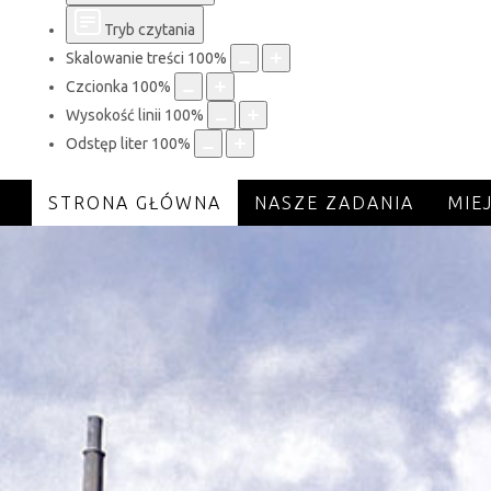
Tryb czytania
Skalowanie treści
100
%
Czcionka
100
%
Wysokość linii
100
%
Odstęp liter
100
%
STRONA GŁÓWNA
NASZE ZADANIA
MIE