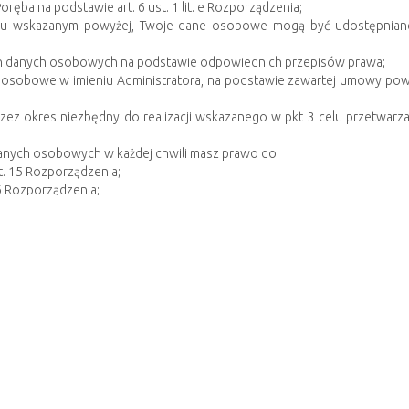
ęba na podstawie art. 6 ust. 1 lit. e Rozporządzenia;
lu wskazanym powyżej, Twoje dane osobowe mogą być udostępniane
h danych osobowych na podstawie odpowiednich przepisów prawa;
e osobowe w imieniu Administratora, na podstawie zawartej umowy po
z okres niezbędny do realizacji wskazanego w pkt 3 celu przetwarza
anych osobowych w każdej chwili masz prawo do:
t. 15 Rozporządzenia;
6 Rozporządzenia;
zporządzenia;
dstawie art. 18 Rozporządzenia;
a danych, na podstawie art. 21 Rozporządzenia.
danych odbywa się na podstawie zgody (tj. art. 6 ust. 1 lit. a Rozpor
 zgodność z prawem przetwarzania, którego dokonano na podstawie zg
nadzorczego tj. Prezesa Urzędu Ochrony Danych Osobowych, gdy uz
t warunkiem prowadzenia sprawy w MOPS Szklarska Poręba. Przy czym p
lone w przepisach prawa;
awie Twojej zgody lub ma na celu zawarcie umowy. Konsekwencją niep
arcia umowy.