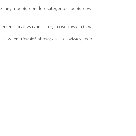
 innym odbiorcom lub kategoriom odbiorców.
wierzenia przetwarzania danych osobowych (tzw.
nia, w tym również obowiązku archiwizacyjnego
ządzenia), przysługuje Ci prawo do cofnięcia tej
ody przed jej cofnięciem.
nasz, że przetwarzanie danych osobowych jest
odanie danych jest:
odania danych będzie brak możliwość realizacji