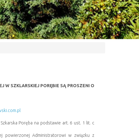
J W SZKLARSKIEJ PORĘBIE SĄ PROSZENI O
ki.com.pl
arska Poręba na podstawie art. 6 ust. 1 lit. c
ej powierzonej Administratorowi w związku z