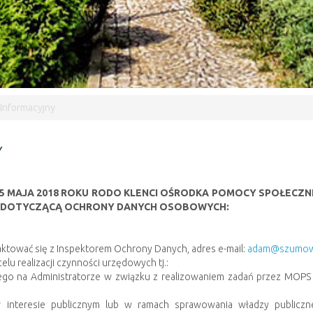
Informacyjny
Y
 25 MAJA 2018 ROKU RODO KLENCI OŚRODKA POMOCY SPOŁECZNE
JĄ DOTYCZĄCĄ OCHRONY DANYCH OSOBOWYCH:
tować się z Inspektorem Ochrony Danych, adres e-mail:
adam@szumows
u realizacji czynności urzędowych tj.:
go na Administratorze w związku z realizowaniem zadań przez MOPS Szk
 interesie publicznym lub w ramach sprawowania władzy publiczn